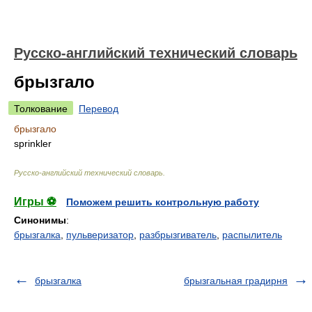
Русско-английский технический словарь
брызгало
Толкование
Перевод
брызгало
sprinkler
Русско-английский технический словарь
.
Игры ⚽
Поможем решить контрольную работу
Синонимы
:
брызгалка
,
пульверизатор
,
разбрызгиватель
,
распылитель
брызгалка
брызгальная градирня