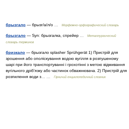
брызгало
— брызг/а/л/о …
Морфемно-орфографический словарь
брызгало
— Syn: брызгалка, спрейер …
Металлургический
словарь терминов
бризкало
— брызгало splasher Sprühgerät 1) Пристрій для
зрошення або ополіскування водою вугілля в розпушеному
шарі при його транспортуванні і грохотінні з метою відмивання
вугільного дріб’язку або частинок обважнювача. 2) Пристрій для
розпилення води з… …
Гірничий енциклопедичний словник