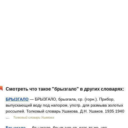
Смотреть что такое "брызгало" в других словарях:
БРЫЗГАЛО
— БРЫЗГАЛО, брызгала, ср. (горн.). Прибор,
выпускающий воду под напором, употр. для размыва золотых
россыпей. Толковый словарь Ушакова. Д.Н. Ушаков. 1935 1940
…
Толковый словарь Ушакова
Брызгало
— бр ызгало, брызг ало ср. разг. то же, что